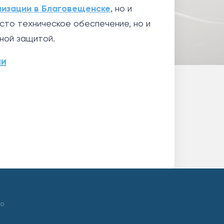
лизации в Благовещенске
, но и
сто техническое обеспечение, но и
ной защитой.
ии
 о