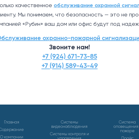
только качественное
обслуживание охранной сигна
иенту. Мы понимаем, что безопасность — это не про
омпанией «Рубин» ваш дом или офис будут под надеж
бслуживание охранно-пожарной сигнализац
Звоните нам!
+7 (924) 671-73-85
+7 (914) 589-43-49
Главная
Системы
Система
видеонаблюдения
оповещения
Содержание
пожаре
Системы контроля и
О компании
управления
Прайс