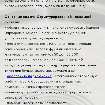
сервисы разного назначения (ЛВС, телефонные сети,
системы безопасности, видеонаблюдения и т. д.)
Основные задачи Структурированной кабельной
системы:
• объединить, упорядочить и систематизировать (единая
маркировка кабелей) в единую систему с общим
управлением существующие сети;
• обеспечить возможность изменения конфигурации,
расширения масштабов и функций системы с
минимальными затратами (от 50 до 50 000
пользователей на площади до 1 000 000 м.кв.);
• создать универсальную
среду передачи
разнотипных
сигналов
(аудио, видео, информация и др.);
•
обеспечить подключение
, интеграцию и стабильную
работу любого оборудования и стандартных
приложений разных производителей;
• минимизировать затраты на администрирование и
обслуживание сети;
• повысить надежность, безопасность,