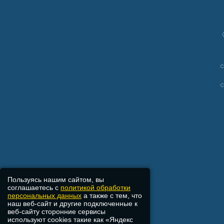
Пользуясь нашим сайтом, вы
соглашаетесь с
политикой обработки
персональных данных
а также с тем, что
наш веб-сайт и другие подключенные к
веб-сайту сторонние сервисы
используют cookies такие как «Яндекс